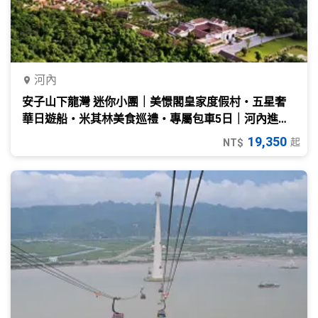
河內
安子山下龍灣 迷你小團｜美憬閣皇家度假村・五星奢
華日遊船・米其林美食巡禮・專屬包車5日｜河內進
出・中文導遊
19,350
起
NT$