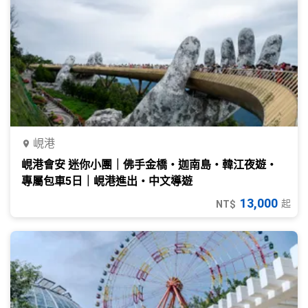
峴港
峴港會安 迷你小團｜佛手金橋・迦南島・韓江夜遊・
專屬包車5日｜峴港進出・中文導遊
13,000
起
NT$