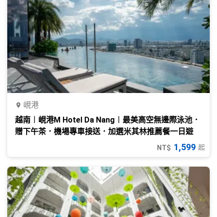
峴港
越南︱峴港M Hotel Da Nang︱最美高空無邊際泳池．
贈下午茶．機場專車接送．加選米其林推薦餐一日遊
1,599
起
NT$