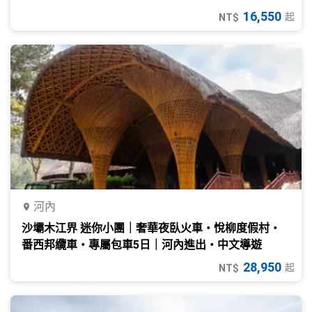
16,550
起
NT$
河內
沙壩木江界 迷你小團｜奢華夜臥火車・悅柳度假村・
番西邦纜車・專屬包車5日｜河內進出・中文導遊
28,950
起
NT$