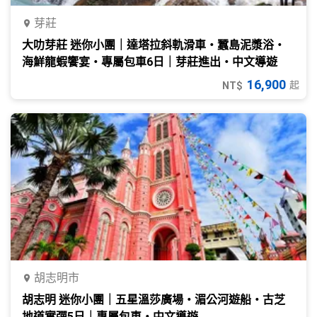
芽莊
大叻芽莊 迷你小團｜達塔拉斜軌滑車・蠶島泥漿浴・
海鮮龍蝦饗宴・專屬包車6日｜芽莊進出・中文導遊
16,900
起
NT$
胡志明市
胡志明 迷你小團｜五星溫莎廣場・湄公河遊船・古芝
地道實彈5日｜專屬包車・中文導遊