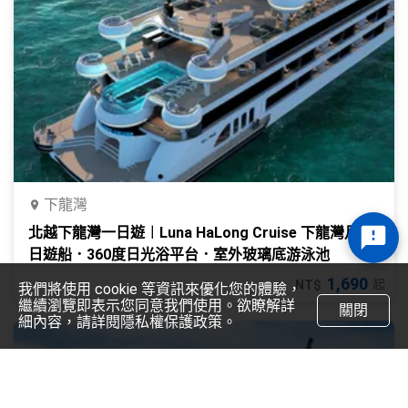
下龍灣
北越下龍灣一日遊︱Luna HaLong Cruise 下龍灣月神
日遊船．360度日光浴平台．室外玻璃底游泳池
1,690
起
NT$
我們將使用 cookie 等資訊來優化您的體驗，
繼續瀏覽即表示您同意我們使用。欲瞭解詳
關閉
細內容，請詳閱隱私權保護政策。
甘單旅遊
聯絡我們