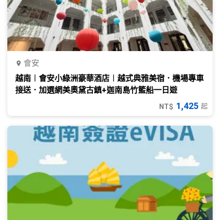
會安
越南︱會安小綠洲豪華酒店︱越式典雅美宿．機場專車
接送．加選網美奧黛古鎮+迦南島竹籃船一日遊
1,425
起
NT$