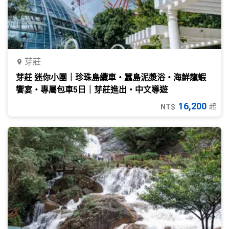
芽莊
芽莊 迷你小團｜珍珠島纜車・蠶島泥漿浴・海鮮龍蝦
饗宴・專屬包車5日｜芽莊進出・中文導遊
16,200
起
NT$