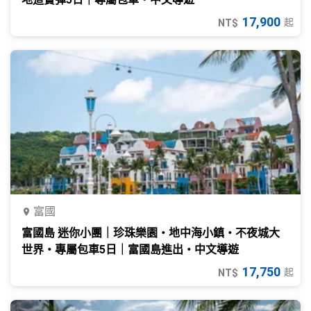
17,900
起
NT$
富國
富國島 迷你小團｜珍珠樂園・地中海小鎮・不夜城大
世界・專屬包車5日｜富國島進出・中文導遊
17,750
起
NT$