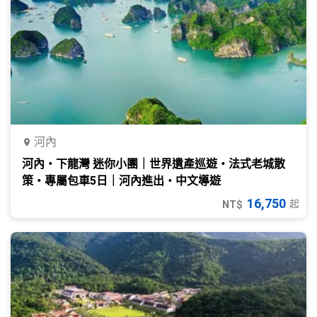
河內
河內・下龍灣 迷你小團｜世界遺產巡遊・法式老城散
策・專屬包車5日｜河內進出・中文導遊
16,750
起
NT$