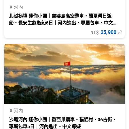
河內
北越祕境 迷你小團｜吉婆島高空纜車・蘭夏灣日遊
船・長安生態遊船6日｜河內進出・專屬包車・中文導
遊
25,900
起
NT$
河內
沙壩河內 迷你小團｜番西邦纜車・貓貓村・36古街・
專屬包車5日｜河內進出・中文導遊