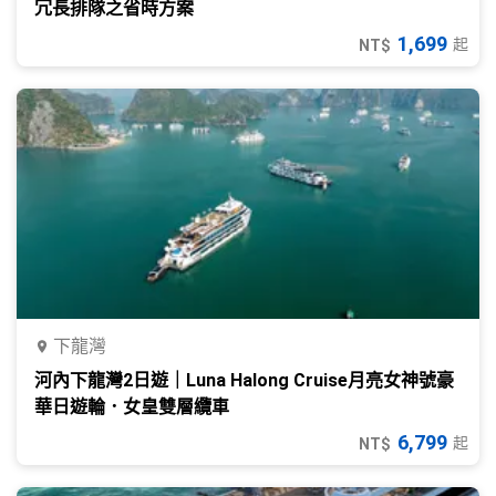
冗長排隊之省時方案
1,699
起
NT$
下龍灣
河內下龍灣2日遊｜Luna Halong Cruise月亮女神號豪
華日遊輪．女皇雙層纜車
6,799
起
NT$