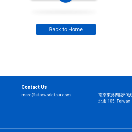
Back to Home
Contact Us
|
marc@starworldtour.com
南京東路四段50號10
北市 105, Taiwan